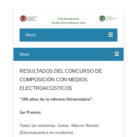
Ciclo Introductorio de la Escuela Universitaria de Artes
Ciclo Introductorio de la Escuela
(Universidad Nacional de Quilmes)
Menú
Universitaria de Artes
Menú
RESULTADOS DEL CONCURSO DE
COMPOSICIÓN CON MEDIOS
ELECTROACÚSTICOS
“100 años de la reforma Universitaria”:
1er Premio:
Todas las tormentas Juntas: Marcos Raviolo
(Electroacústica en octofonía)